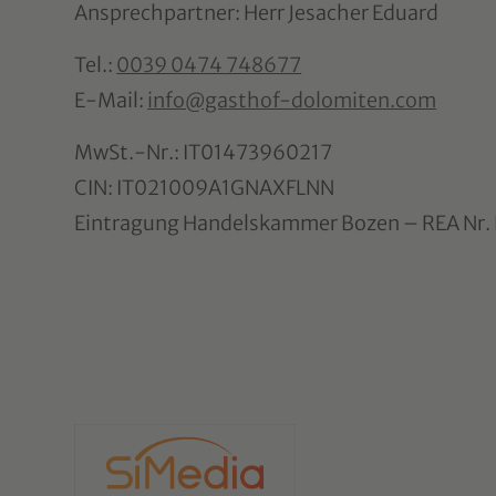
Ansprechpartner: Herr Jesacher Eduard
Tel.:
0039 0474 748677
E-Mail:
info@gasthof-dolomiten.com
MwSt.-Nr.: IT01473960217
CIN: IT021009A1GNAXFLNN
Eintragung Handelskammer Bozen – REA Nr.