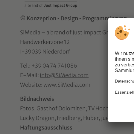
© Konzeption • Design • Programmierung
SiMedia – a brand of Just Impact Group Gmb
Handwerkerzone 12
I-39039 Niederdorf
Tel.:
+39 0474 741086
E-Mail:
info@SiMedia.com
Website:
www.SiMedia.com
Bildnachweis
Fotos: Gasthof Dolomiten; TV Hochpustertal: 
Lucky Dragon, Friedberg, Huber, juefraphoto
Haftungsausschluss