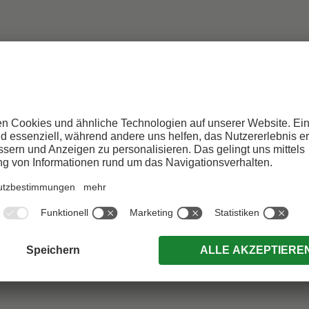
H
H. Wisthaler, M. Kottersteger, R. Eder; IDM Südtirol-
, karepa, babsi_w