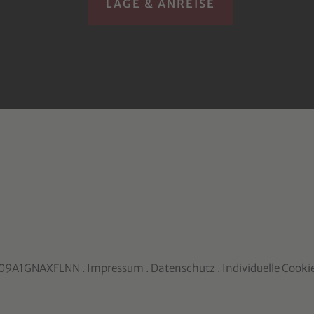
LAGE & ANREISE
1009A1GNAXFLNN .
Impressum
.
Datenschutz
.
Individuelle Cooki