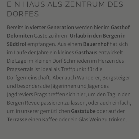
EIN HAUS ALS ZENTRUM DES
DORFES
Bereits in
vierter Generation
werden hier im
Gasthof
Dolomiten
Gäste zu ihrem
Urlaub in den Bergen in
Südtirol
empfangen. Aus einem
Bauernhof
hat sich
im Laufe der Jahre ein kleines
Gasthaus
entwickelt.
Die Lage im kleinen Dorf Schmieden im Herzen des
Pragsertals ist ideal als Treffpunkt für die
Dorfgemeinschaft. Aber auch Wanderer, Bergsteiger
und besonders die Jägerinnen und Jäger des
Jagdreviers Prags treffen sich hier, um den Tag in den
Bergen Revue passieren zu lassen, oder auch einfach,
um in unserer gemütlichen
Gaststube
oder auf der
Terrasse
einen Kaffee oder ein Glas Wein zu trinken.