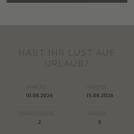
HABT IHR LUST AUF
URLAUB?
ANREISE
ABREISE
ERWACHSENE
KINDER