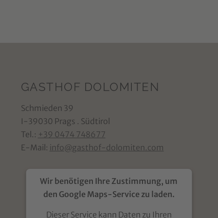
2025
GASTHOF DOLOMITEN
Schmieden 39
I-39030 Prags . Südtirol
Tel.:
+39 0474 748677
E-Mail:
info@gasthof-dolomiten.com
Wir benötigen Ihre Zustimmung, um
den Google Maps-Service zu laden.
Dieser Service kann Daten zu Ihren